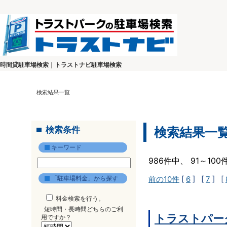
時間貸駐車場検索｜トラストナビ駐車場検索
検索結果一覧
検索条件
検索結果一
キーワード
986件中、 91～10
「駐車場料金」から探す
前の10件
[
6
] [
7
] [
料金検索を行う。
短時間・長時間どちらのご利
トラストパーク
用ですか？