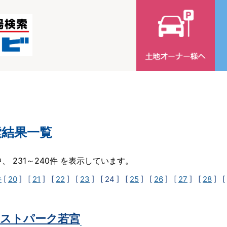
索結果一覧
中、 231～240件 を表示しています。
件
[
20
] [
21
] [
22
] [
23
]
[ 24 ]
[
25
] [
26
] [
27
] [
28
] [
ストパーク若宮