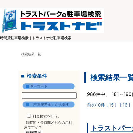
時間貸駐車場検索｜トラストナビ駐車場検索
検索結果一覧
検索条件
検索結果一
キーワード
986件中、 181～1
「駐車場料金」から探す
前の10件
[
15
] [
16
]
料金検索を行う。
短時間・長時間どちらのご利
トラストパー
用ですか？