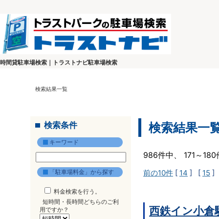
時間貸駐車場検索｜トラストナビ駐車場検索
検索結果一覧
検索条件
検索結果一
キーワード
986件中、 171～1
「駐車場料金」から探す
前の10件
[
14
] [
15
]
料金検索を行う。
短時間・長時間どちらのご利
西鉄イン小倉
用ですか？