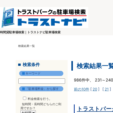
時間貸駐車場検索｜トラストナビ駐車場検索
検索結果一覧
検索条件
検索結果一
キーワード
986件中、 231～2
「駐車場料金」から探す
前の10件
[
20
] [
21
]
料金検索を行う。
短時間・長時間どちらのご利
トラストパー
用ですか？