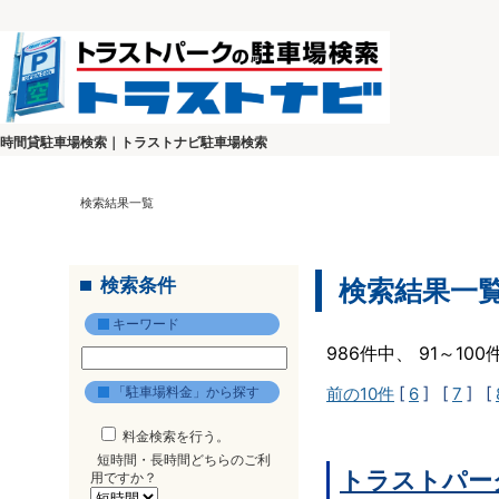
時間貸駐車場検索｜トラストナビ駐車場検索
検索結果一覧
検索条件
検索結果一
キーワード
986件中、 91～10
「駐車場料金」から探す
前の10件
[
6
] [
7
] [
料金検索を行う。
短時間・長時間どちらのご利
トラストパーク
用ですか？