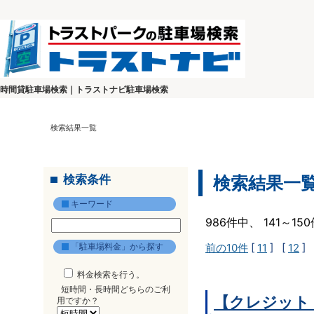
時間貸駐車場検索｜トラストナビ駐車場検索
検索結果一覧
検索条件
検索結果一
キーワード
986件中、 141～1
「駐車場料金」から探す
前の10件
[
11
] [
12
] 
料金検索を行う。
短時間・長時間どちらのご利
【クレジット
用ですか？