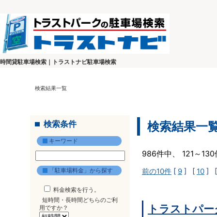
時間貸駐車場検索｜トラストナビ駐車場検索
検索結果一覧
検索条件
検索結果一
キーワード
986件中、 121～1
「駐車場料金」から探す
前の10件
[
9
] [
10
] 
料金検索を行う。
短時間・長時間どちらのご利
トラストパー
用ですか？