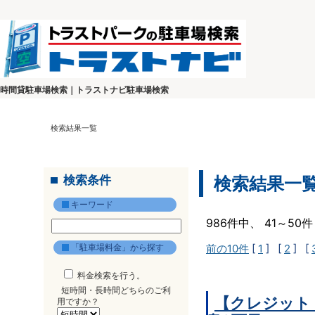
時間貸駐車場検索｜トラストナビ駐車場検索
検索結果一覧
検索条件
検索結果一
キーワード
986件中、 41～5
「駐車場料金」から探す
前の10件
[
1
] [
2
] [
料金検索を行う。
短時間・長時間どちらのご利
【クレジット
用ですか？