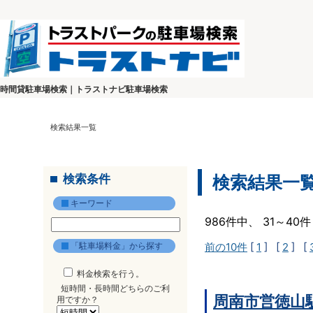
時間貸駐車場検索｜トラストナビ駐車場検索
検索結果一覧
検索条件
検索結果一
キーワード
986件中、 31～4
「駐車場料金」から探す
前の10件
[
1
] [
2
] [
料金検索を行う。
短時間・長時間どちらのご利
周南市営徳山
用ですか？