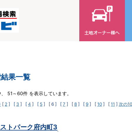
索結果一覧
中、 51～60件 を表示しています。
件
[
2
] [
3
] [
4
] [
5
]
[ 6 ]
[
7
] [
8
] [
9
] [
10
] [
11
]
次の1
ストパーク府内町3