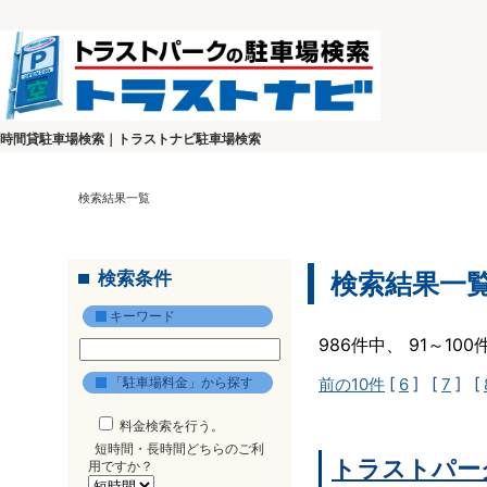
時間貸駐車場検索｜トラストナビ駐車場検索
検索結果一覧
検索条件
検索結果一
キーワード
986件中、 91～10
「駐車場料金」から探す
前の10件
[
6
] [
7
] [
料金検索を行う。
短時間・長時間どちらのご利
トラストパーク
用ですか？