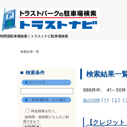
時間貸駐車場検索｜トラストナビ駐車場検索
検索結果一覧
検索条件
検索結果一
キーワード
986件中、 41～5
「駐車場料金」から探す
前の10件
[
1
] [
2
] [
料金検索を行う。
短時間・長時間どちらのご利
【クレジット
用ですか？