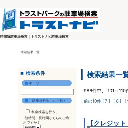
時間貸駐車場検索｜トラストナビ駐車場検索
検索結果一覧
検索条件
検索結果一
キーワード
986件中、 101～1
「駐車場料金」から探す
前の10件
[
7
] [
8
] [
料金検索を行う。
短時間・長時間どちらのご利
【クレジット
用ですか？