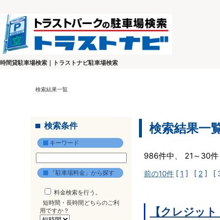
時間貸駐車場検索｜トラストナビ駐車場検索
検索結果一覧
検索条件
検索結果一
キーワード
986件中、 21～3
「駐車場料金」から探す
前の10件
[
1
] [
2
]
[ 
料金検索を行う。
短時間・長時間どちらのご利
【クレジット
用ですか？