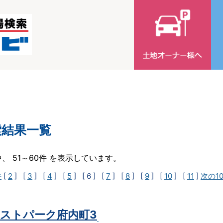
索結果一覧
中、 51～60件 を表示しています。
件
[
2
] [
3
] [
4
] [
5
]
[ 6 ]
[
7
] [
8
] [
9
] [
10
] [
11
]
次の1
ストパーク府内町3