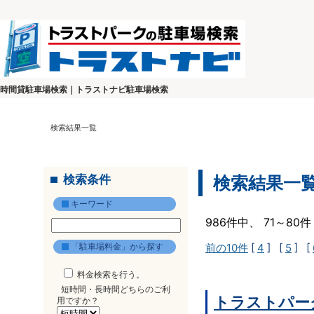
時間貸駐車場検索｜トラストナビ駐車場検索
検索結果一覧
検索条件
検索結果一
キーワード
986件中、 71～8
「駐車場料金」から探す
前の10件
[
4
] [
5
] [
料金検索を行う。
短時間・長時間どちらのご利
トラストパー
用ですか？