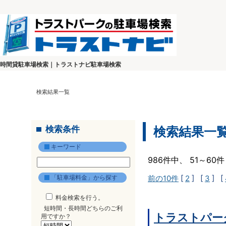
時間貸駐車場検索｜トラストナビ駐車場検索
検索結果一覧
検索条件
検索結果一
キーワード
986件中、 51～6
「駐車場料金」から探す
前の10件
[
2
] [
3
] [
料金検索を行う。
短時間・長時間どちらのご利
トラストパー
用ですか？