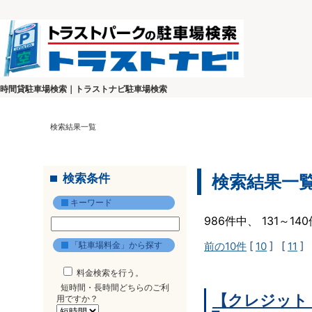
時間貸駐車場検索｜トラストナビ駐車場検索
検索結果一覧
検索条件
検索結果一
キーワード
986件中、 131～1
「駐車場料金」から探す
前の10件
[
10
] [
11
] 
料金検索を行う。
短時間・長時間どちらのご利
【クレジット
用ですか？