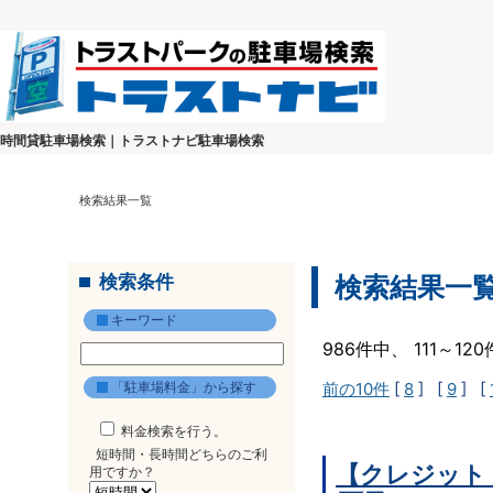
時間貸駐車場検索｜トラストナビ駐車場検索
検索結果一覧
検索条件
検索結果一
キーワード
986件中、 111～1
「駐車場料金」から探す
前の10件
[
8
] [
9
] [
料金検索を行う。
短時間・長時間どちらのご利
【クレジット
用ですか？