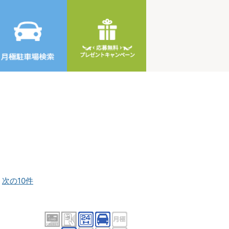
]
次の10件