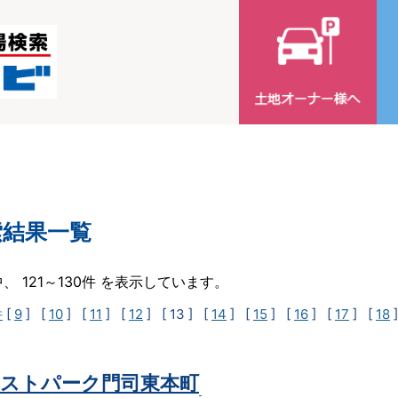
索結果一覧
中、 121～130件 を表示しています。
件
[
9
] [
10
] [
11
] [
12
]
[ 13 ]
[
14
] [
15
] [
16
] [
17
] [
18
ストパーク門司東本町