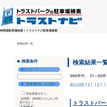
時間貸駐車場検索｜トラストナビ駐車場検索
検索結果一覧
検索条件
検索結果一
キーワード
986件中、 51～6
「駐車場料金」から探す
前の10件
[
2
] [
3
] [
料金検索を行う。
短時間・長時間どちらのご利
トラストパー
用ですか？