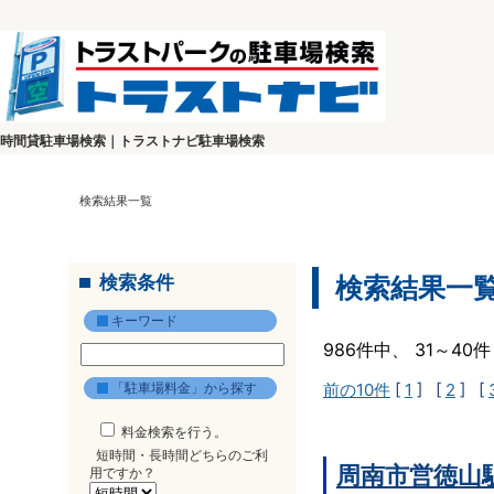
時間貸駐車場検索｜トラストナビ駐車場検索
検索結果一覧
検索条件
検索結果一
キーワード
986件中、 31～4
「駐車場料金」から探す
前の10件
[
1
] [
2
] [
料金検索を行う。
短時間・長時間どちらのご利
周南市営徳山
用ですか？