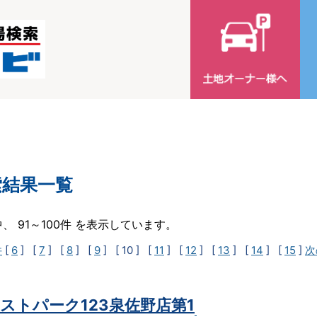
索結果一覧
中、 91～100件 を表示しています。
件
[
6
] [
7
] [
8
] [
9
]
[ 10 ]
[
11
] [
12
] [
13
] [
14
] [
15
]
次
ストパーク123泉佐野店第1