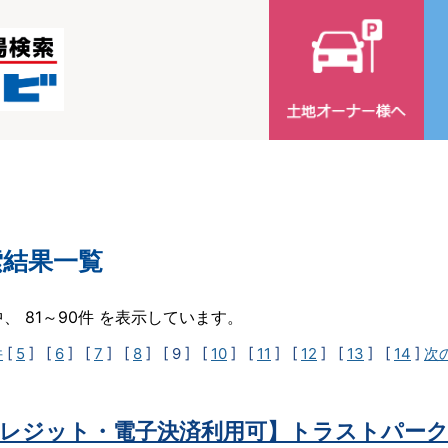
索結果一覧
中、 81～90件 を表示しています。
件
[
5
] [
6
] [
7
] [
8
]
[ 9 ]
[
10
] [
11
] [
12
] [
13
] [
14
]
次
レジット・電子決済利用可】トラストパーク