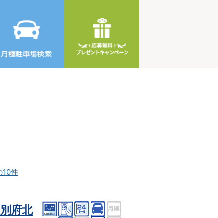
の10件
別府北