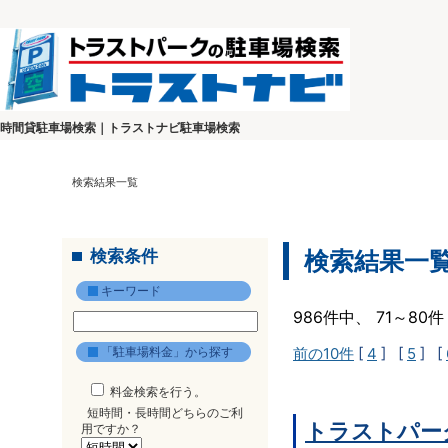
時間貸駐車場検索｜トラストナビ駐車場検索
検索結果一覧
検索条件
検索結果一
キーワード
986件中、 71～8
「駐車場料金」から探す
前の10件
[
4
] [
5
] [
料金検索を行う。
短時間・長時間どちらのご利
トラストパー
用ですか？