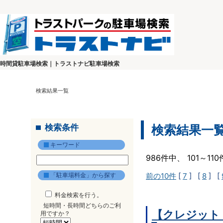
時間貸駐車場検索｜トラストナビ駐車場検索
検索結果一覧
検索条件
検索結果一
キーワード
986件中、 101～1
「駐車場料金」から探す
前の10件
[
7
] [
8
] [
料金検索を行う。
短時間・長時間どちらのご利
【クレジット
用ですか？