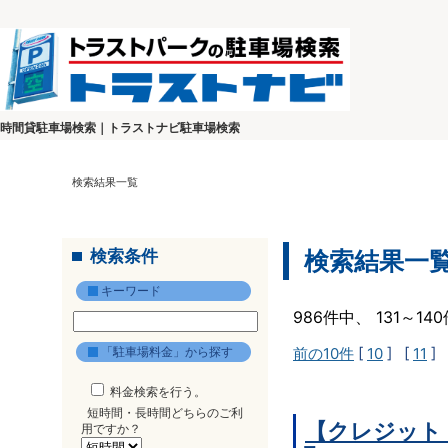
時間貸駐車場検索｜トラストナビ駐車場検索
検索結果一覧
検索条件
検索結果一
キーワード
986件中、 131～1
「駐車場料金」から探す
前の10件
[
10
] [
11
] 
料金検索を行う。
短時間・長時間どちらのご利
【クレジット
用ですか？