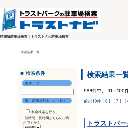
時間貸駐車場検索｜トラストナビ駐車場検索
検索結果一覧
検索条件
検索結果一
キーワード
986件中、 91～10
「駐車場料金」から探す
前の10件
[
6
] [
7
] [
料金検索を行う。
短時間・長時間どちらのご利
トラストパーク
用ですか？