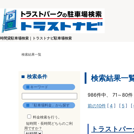
時間貸駐車場検索｜トラストナビ駐車場検索
検索結果一覧
検索条件
検索結果一
キーワード
986件中、 71～8
「駐車場料金」から探す
前の10件
[
4
] [
5
] [
料金検索を行う。
短時間・長時間どちらのご利
トラストパー
用ですか？