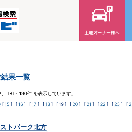
索結果一覧
中、 181～190件 を表示しています。
件
[
15
] [
16
] [
17
] [
18
]
[ 19 ]
[
20
] [
21
] [
22
] [
23
] [
2
ストパーク北方