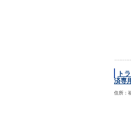
トラ
済専
住所：福