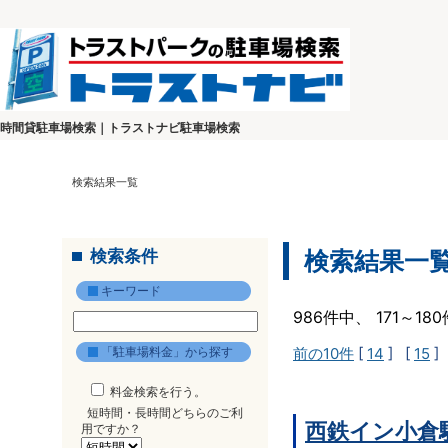
時間貸駐車場検索｜トラストナビ駐車場検索
検索結果一覧
検索条件
検索結果一
キーワード
986件中、 171～1
「駐車場料金」から探す
前の10件
[
14
] [
15
]
料金検索を行う。
短時間・長時間どちらのご利
西鉄イン小倉
用ですか？