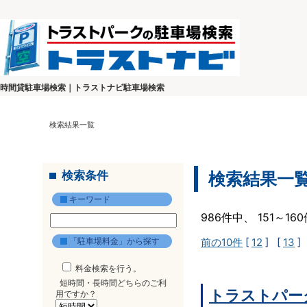
時間貸駐車場検索｜トラストナビ駐車場検索
検索結果一覧
検索条件
検索結果一
キーワード
986件中、 151～1
「駐車場料金」から探す
前の10件
[
12
] [
13
]
料金検索を行う。
短時間・長時間どちらのご利
トラストパー
用ですか？