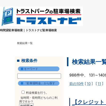
時間貸駐車場検索｜トラストナビ駐車場検索
検索結果一覧
検索条件
検索結果一
キーワード
986件中、 131～1
「駐車場料金」から探す
前の10件
[
10
] [
11
] 
料金検索を行う。
短時間・長時間どちらのご利
【クレジット
用ですか？