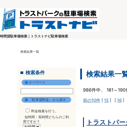
時間貸駐車場検索｜トラストナビ駐車場検索
検索結果一覧
検索条件
検索結果一
キーワード
986件中、 181～1
「駐車場料金」から探す
前の10件
[
15
] [
16
]
料金検索を行う。
短時間・長時間どちらのご利
トラストパー
用ですか？