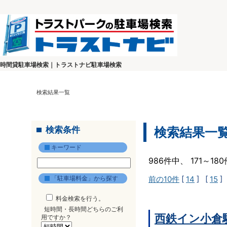
時間貸駐車場検索｜トラストナビ駐車場検索
検索結果一覧
検索条件
検索結果一
キーワード
986件中、 171～1
「駐車場料金」から探す
前の10件
[
14
] [
15
]
料金検索を行う。
短時間・長時間どちらのご利
西鉄イン小倉
用ですか？