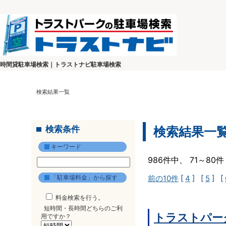
時間貸駐車場検索｜トラストナビ駐車場検索
検索結果一覧
検索条件
検索結果一
キーワード
986件中、 71～8
「駐車場料金」から探す
前の10件
[
4
] [
5
] [
料金検索を行う。
短時間・長時間どちらのご利
トラストパー
用ですか？