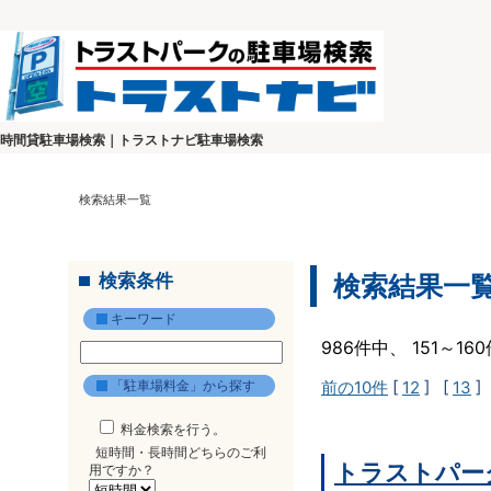
時間貸駐車場検索｜トラストナビ駐車場検索
検索結果一覧
検索条件
検索結果一
キーワード
986件中、 151～1
「駐車場料金」から探す
前の10件
[
12
] [
13
]
料金検索を行う。
短時間・長時間どちらのご利
トラストパー
用ですか？