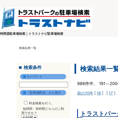
時間貸駐車場検索｜トラストナビ駐車場検索
検索結果一覧
検索条件
検索結果一
キーワード
986件中、 191～2
「駐車場料金」から探す
前の10件
[
16
] [
17
]
料金検索を行う。
短時間・長時間どちらのご利
トラストパー
用ですか？