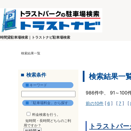
時間貸駐車場検索｜トラストナビ駐車場検索
検索結果一覧
検索条件
検索結果一
キーワード
986件中、 91～10
「駐車場料金」から探す
前の10件
[
6
] [
7
] [
料金検索を行う。
短時間・長時間どちらのご利
トラストパーク
用ですか？