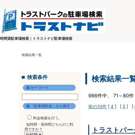
時間貸駐車場検索｜トラストナビ駐車場検索
検索結果一覧
検索条件
検索結果一
キーワード
986件中、 71～8
「駐車場料金」から探す
前の10件
[
4
] [
5
] [
料金検索を行う。
短時間・長時間どちらのご利
トラストパー
用ですか？