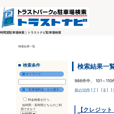
時間貸駐車場検索｜トラストナビ駐車場検索
検索結果一覧
検索条件
検索結果一
キーワード
986件中、 101～1
「駐車場料金」から探す
前の10件
[
7
] [
8
] [
料金検索を行う。
短時間・長時間どちらのご利
【クレジット
用ですか？