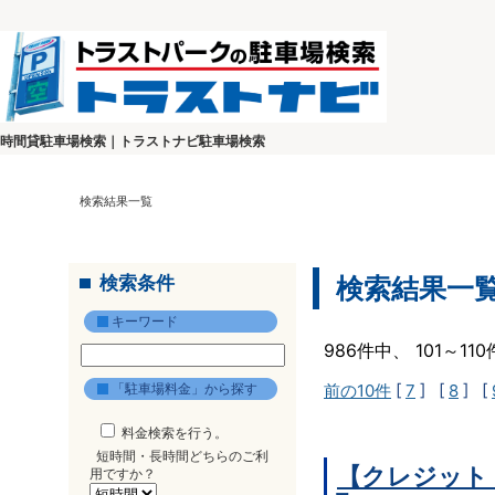
時間貸駐車場検索｜トラストナビ駐車場検索
検索結果一覧
検索条件
検索結果一
キーワード
986件中、 101～1
「駐車場料金」から探す
前の10件
[
7
] [
8
] [
料金検索を行う。
短時間・長時間どちらのご利
【クレジット
用ですか？