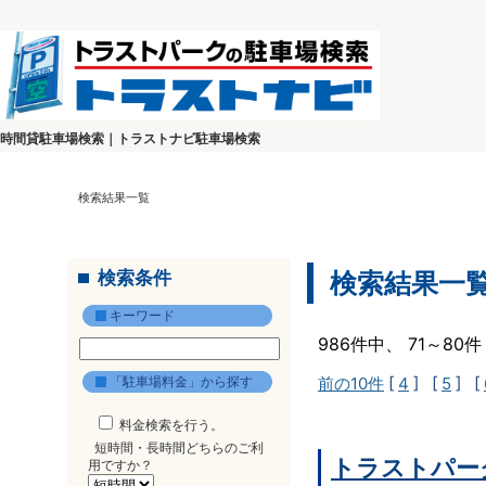
時間貸駐車場検索｜トラストナビ駐車場検索
検索結果一覧
検索条件
検索結果一
キーワード
986件中、 71～8
「駐車場料金」から探す
前の10件
[
4
] [
5
] [
料金検索を行う。
短時間・長時間どちらのご利
トラストパー
用ですか？