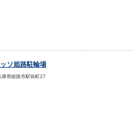
ッソ姫路駐輪場
兵庫県姫路市駅前町27