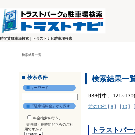
時間貸駐車場検索｜トラストナビ駐車場検索
検索結果一覧
検索条件
検索結果一
キーワード
986件中、 121～1
「駐車場料金」から探す
前の10件
[
9
] [
10
] 
料金検索を行う。
短時間・長時間どちらのご利
トラストパー
用ですか？