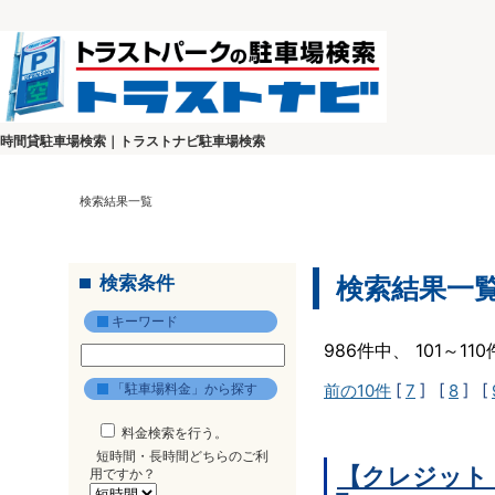
時間貸駐車場検索｜トラストナビ駐車場検索
検索結果一覧
検索条件
検索結果一
キーワード
986件中、 101～1
「駐車場料金」から探す
前の10件
[
7
] [
8
] [
料金検索を行う。
短時間・長時間どちらのご利
【クレジット
用ですか？