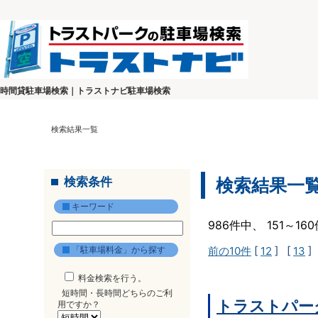
時間貸駐車場検索｜トラストナビ駐車場検索
検索結果一覧
検索条件
検索結果一
キーワード
986件中、 151～1
「駐車場料金」から探す
前の10件
[
12
] [
13
]
料金検索を行う。
短時間・長時間どちらのご利
トラストパー
用ですか？