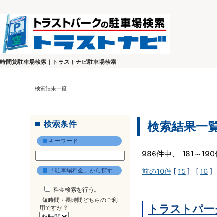
時間貸駐車場検索｜トラストナビ駐車場検索
検索結果一覧
検索条件
検索結果一
キーワード
986件中、 181～1
「駐車場料金」から探す
前の10件
[
15
] [
16
]
料金検索を行う。
短時間・長時間どちらのご利
トラストパー
用ですか？