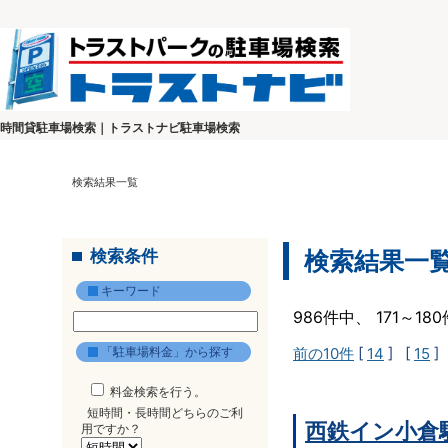
時間貸駐車場検索｜トラストナビ駐車場検索
検索結果一覧
検索条件
検索結果一
キーワード
986件中、 171～1
「駐車場料金」から探す
前の10件
[
14
] [
15
]
料金検索を行う。
短時間・長時間どちらのご利
西鉄イン小倉
用ですか？